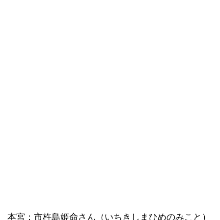
本宮：市杵島姫命さん（いちきしまひめのみこと）