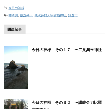
-
今日の神様
-
神奈川
,
銭洗弁天
,
銭洗弁財天宇賀福神社
,
鎌倉市
関連記事
今日の神様 その１７ 〜二見興玉神社
今日の神様 その３２ 〜讃岐金刀比羅