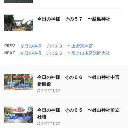
今日の神様 その５７ 〜嚴島神社
PREV
今日の神様 その２３ 〜上野東照宮
NEXT
今日の神様 その２５ 〜富士山本宮浅間大社
今日の神様 その６６ 〜雄山神社中宮
祈願殿
2017/11/27
今日の神様 その６５ 〜雄山神社前立
社壇
2017/11/27