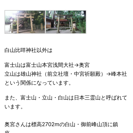
白山比咩神社以外は
富士山は富士山本宮浅間大社→奥宮
立山は雄山神社（前立社壇・中宮祈願殿）→峰本社
という関係になっています。
また、富士山・立山・白山は日本三霊山と呼ばれて
います。
奥宮さんは標高2702mの白山・御前峰山頂に鎮