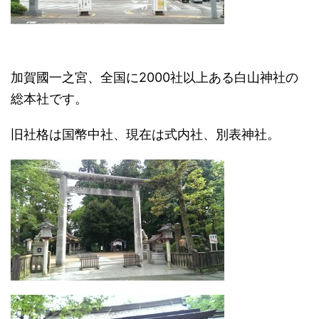
加賀國一之宮、全国に2000社以上ある白山神社の
総本社です。
旧社格は国幣中社、現在は式内社、別表神社。